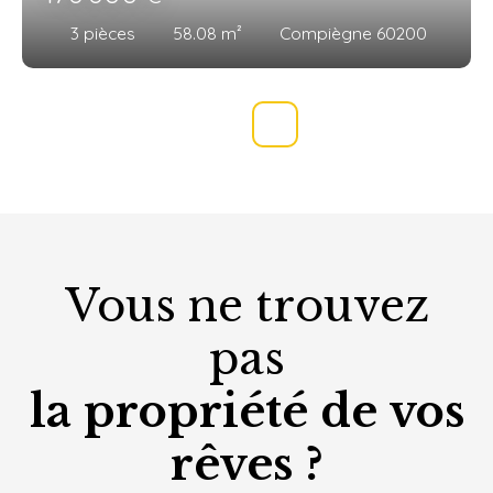
3
pièces
58.08
m²
Compiègne 60200
Vous ne trouvez
pas
la propriété de vos
rêves ?