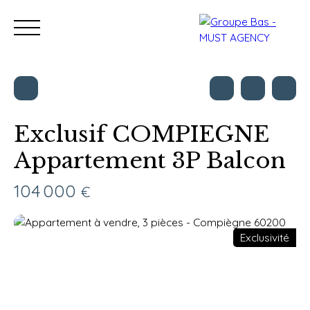
Exclusif COMPIEGNE
Appartement 3P Balcon
Nos bureaux
Acheter
Vendre
Programmes neu
Estimation
104 000
€
Exclusivité