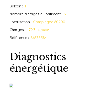
Balcon
:
1
Nombre d'étages du bâtiment
:
3
Localisation
:
Compiègne 60200
Charges
:
179,31
€ /mois
Référence
:
86335584
Diagnostics
énergétique