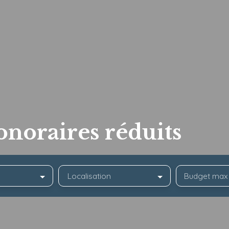
onoraires réduits
Localisation
Budget max