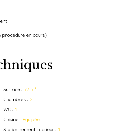
ment
de procédure en cours).
echniques
Surface
:
77
m²
Chambres
:
2
WC
:
1
Cuisine
:
Equipée
Stationnement intérieur
:
1