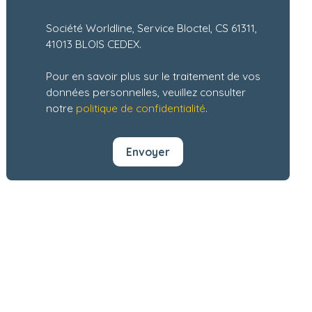
Société Worldline, Service Bloctel, CS 61311,
41013 BLOIS CEDEX.
Pour en savoir plus sur le traitement de vos
données personnelles, veuillez consulter
notre
politique de confidentialité
.
Envoyer