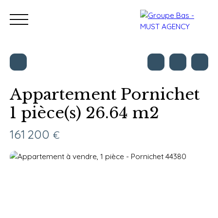
Appartement Pornichet
1 pièce(s) 26.64 m2
Nos bureaux
Acheter
Vendre
Programmes neu
Estimation
161 200
€