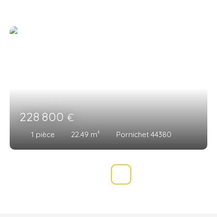
228 800
€
1
pièce
22.49
m²
Pornichet 44380