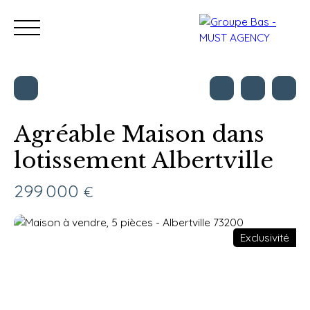
Agréable Maison dans
lotissement Albertville
Nos bureaux
Acheter
Vendre
Programmes neu
Estimation
299 000
€
Exclusivité