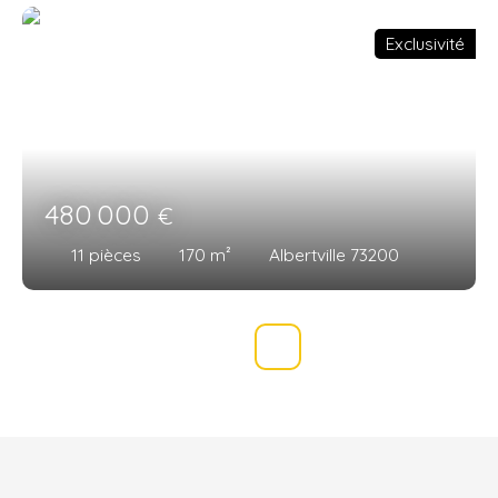
Exclusivité
480 000
€
11
pièces
170
m²
Albertville 73200