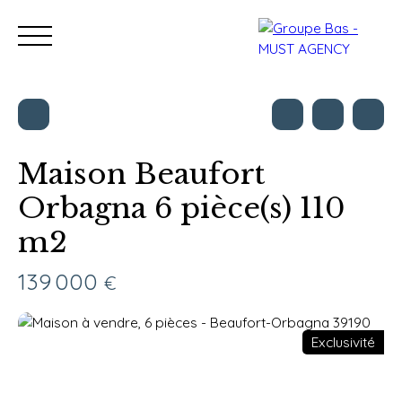
Maison Beaufort
Orbagna 6 pièce(s) 110
Nos bureaux
Acheter
Vendre
Programmes neu
m2
Estimation
139 000
€
Exclusivité