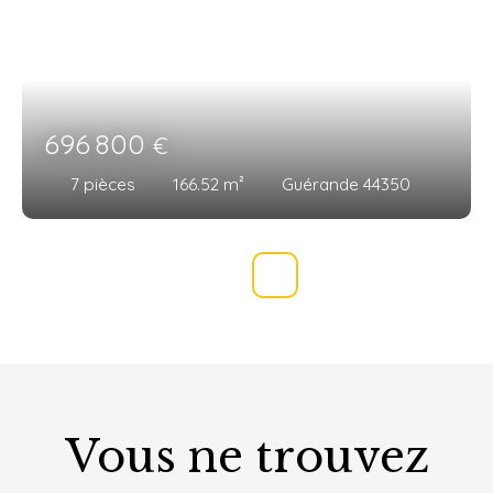
696 800
€
7
pièces
166.52
m²
Guérande 44350
Vous ne trouvez