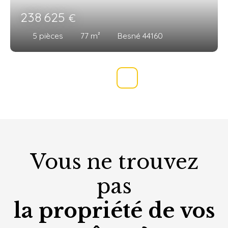
238 625
€
5
pièces
77
m²
Besné 44160
Vous ne trouvez
pas
la propriété de vos