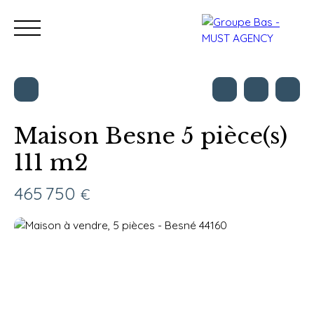
Maison Besne 5 pièce(s)
111 m2
Nos bureaux
Acheter
Vendre
Programmes neu
Estimation
465 750
€