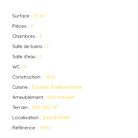
Surface
:
111
m²
Pièces
:
5
Chambres
:
3
Salle de bains
:
1
Salle d'eau
:
1
WC
:
2
Construction
:
1900
Cuisine
:
Equipée/Indépendante
Ameublement
:
Non meublé
Terrain
:
250 000
m²
Localisation
:
Besné 44160
Référence
:
11951