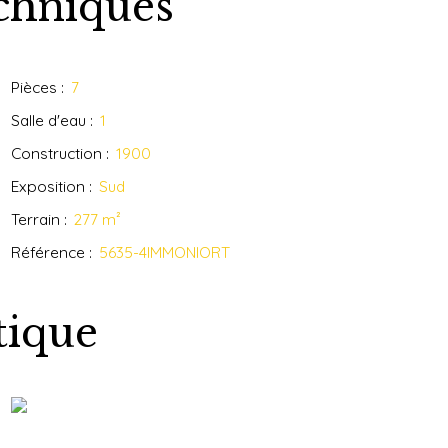
echniques
Pièces
:
7
Salle d'eau
:
1
Construction
:
1900
Exposition
:
Sud
Terrain
:
277
m²
Référence
:
5635-4IMMONIORT
tique