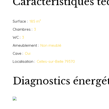
Caractéristiques t
Surface
:
185
m²
Chambres
:
3
WC
:
3
Ameublement
:
Non meublé
Cave
:
Oui
Localisation
:
Celles-sur-Belle 79370
Diagnostics énergé