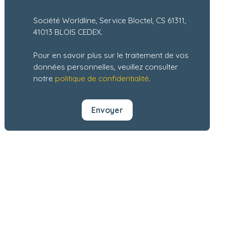
Société Worldline, Service Bloctel, CS 61311,
41013 BLOIS CEDEX.
Pour en savoir plus sur le traitement de vos
données personnelles, veuillez consulter
notre
politique de confidentialité
.
Envoyer