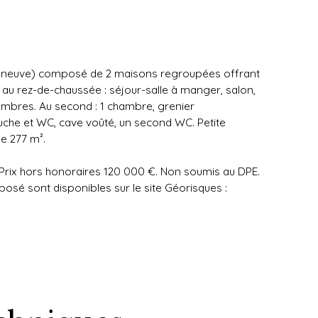
ure neuve) composé de 2 maisons regroupées offrant
 au rez-de-chaussée : séjour-salle à manger, salon,
hambres. Au second : 1 chambre, grenier
ouche et WC, cave voûté, un second WC. Petite
e 277 m².
 Prix hors honoraires 120 000 €. Non soumis au DPE.
posé sont disponibles sur le site Géorisques :