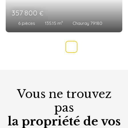
357 800
€
6
pièces
135.15
m²
Chauray 79180
Vous ne trouvez
pas
la propriété de vos