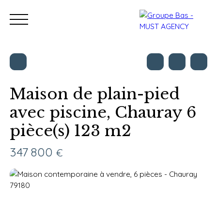
Maison de plain-pied
avec piscine, Chauray 6
Nos bureaux
Acheter
Vendre
Programmes neu
pièce(s) 123 m2
Estimation
347 800
€