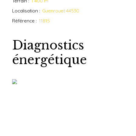
Terrain
:
1 400
m²
Localisation
:
Guenrouet 44530
Référence
:
11815
Diagnostics
énergétique