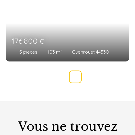
176 800
€
5
pièces
103
m²
Guenrouet 44530
Vous ne trouvez