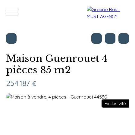
Maison Guenrouet 4
pièces 85 m2
Nos bureaux
Acheter
Vendre
Programmes neu
Estimation
254 187
€
Exclusivité