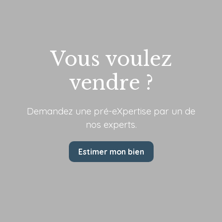
Vous voulez
vendre ?
Demandez une pré-eXpertise par
un de
nos experts.
Estimer mon bien