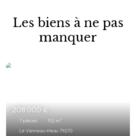
Les biens à ne pas
manquer
208 000
€
7
pièces
152
m²
Le Vanneau-Irleau 79270