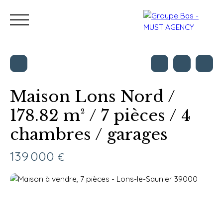
Maison Lons Nord /
178.82 m² / 7 pièces / 4
Nos bureaux
Acheter
Vendre
Programmes neu
chambres / garages
Estimation
139 000
€