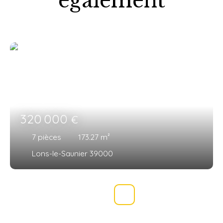
également
320 000
€
7
pièces
173.27
m²
Lons-le-Saunier 39000