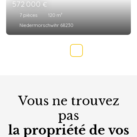
572 000
€
7
pièces
120
m²
Niedermorschwihr 68230
Vous ne trouvez
pas
la propriété de vos