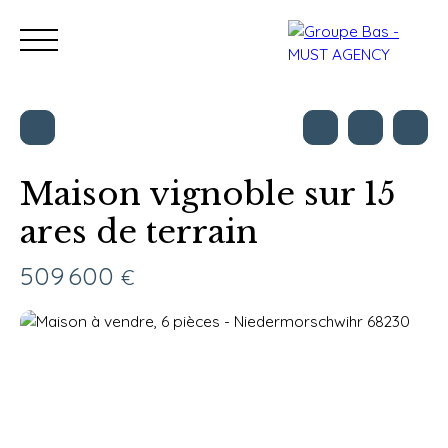
Maison vignoble sur 15
ares de terrain
Nos bureaux
Acheter
Vendre
Programmes neu
Estimation
509 600
€