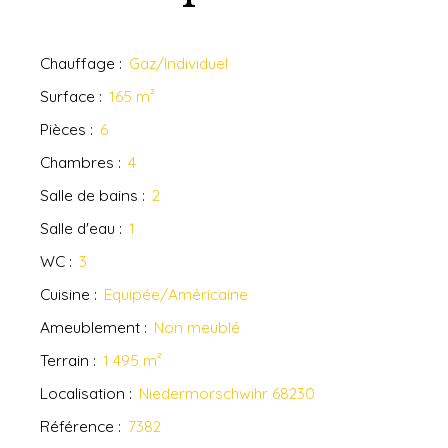
Chauffage
:
Gaz/Individuel
Surface
:
165
m²
Pièces
:
6
Chambres
:
4
Salle de bains
:
2
Salle d'eau
:
1
WC
:
3
Cuisine
:
Equipée/Américaine
Ameublement
:
Non meublé
Terrain
:
1 495
m²
Localisation
:
Niedermorschwihr 68230
Référence
:
7382