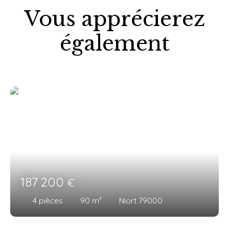
Vous apprécierez
également
187 200
€
4
pièces
90
m²
Niort 79000