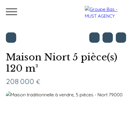
Maison Niort 5 pièce(s)
120 m²
Nos bureaux
Acheter
Vendre
Programmes neu
Estimation
208 000
€