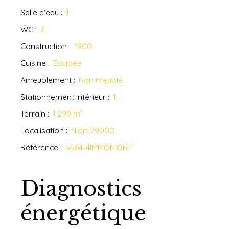
Salle d'eau
:
1
WC
:
2
Construction
:
1900
Cuisine
:
Equipée
Ameublement
:
Non meublé
Stationnement intérieur
:
1
Terrain
:
1 299
m²
Localisation
:
Niort 79000
Référence
:
5564-4IMMONIORT
Diagnostics
énergétique