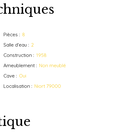
echniques
Pièces
:
8
Salle d'eau
:
2
Construction
:
1958
Ameublement
:
Non meublé
Cave
:
Oui
Localisation
:
Niort 79000
tique