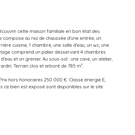
découvrir cette maison familiale en bon état des
se compose au rez de chaussée d'une entrée, un
rière cuisine, 1 chambre, une salle d'eau, un wc, une
'étage comprend un palier desservant 4 chambres
d'eau et un grenier. Au sous-sol : une cave, un atelier,
rdin. Terrain clos et arboré de 785 m².
 Prix hors honoraires 250 000 €. Classe énergie E,
ls ce bien est exposé sont disponibles sur le site
R