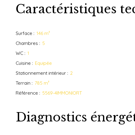
Caractéristiques t
Surface
:
146
m²
Chambres
:
5
WC
:
1
Cuisine
:
Equipée
Stationnement intérieur
:
2
Terrain
:
785
m²
Référence
:
5569-4IMMONIORT
Diagnostics énergé