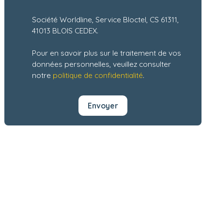
Société Worldline, Service Bloctel, CS 61311,
41013 BLOIS CEDEX.
Pour en savoir plus sur le traitement de vos
données personnelles, veuillez consulter
notre
politique de confidentialité
.
Envoyer