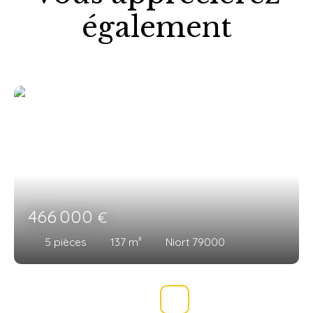
également
466 000
€
5
pièces
137
m²
Niort 79000