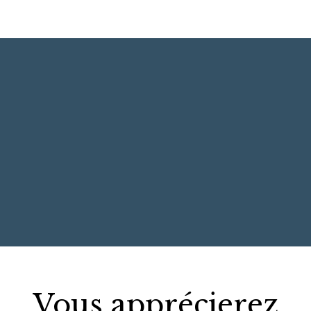
+
−
Vous apprécierez