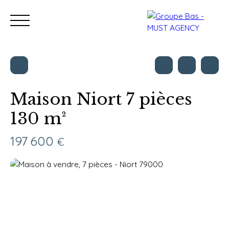
Maison Niort 7 pièces
130 m²
Nos bureaux
Acheter
Vendre
Programmes neu
Estimation
197 600
€