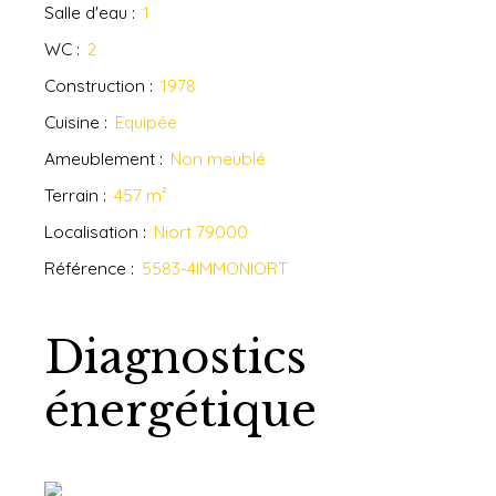
Salle d'eau
:
1
WC
:
2
Construction
:
1978
Cuisine
:
Equipée
Ameublement
:
Non meublé
Terrain
:
457
m²
Localisation
:
Niort 79000
Référence
:
5583-4IMMONIORT
Diagnostics
énergétique