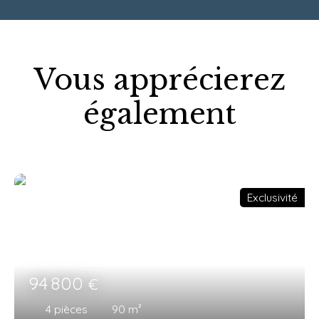
Vous apprécierez
également
Exclusivité
94 800
€
4
pièces
90
m²