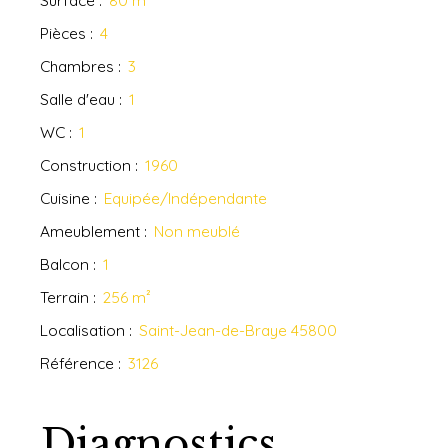
Surface
:
80
m²
Pièces
:
4
Chambres
:
3
Salle d'eau
:
1
WC
:
1
Construction
:
1960
Cuisine
:
Equipée/Indépendante
Ameublement
:
Non meublé
Balcon
:
1
Terrain
:
256
m²
Localisation
:
Saint-Jean-de-Braye 45800
Référence
:
3126
Diagnostics