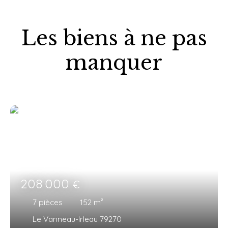
Les biens à ne pas
manquer
208 000
€
7
pièces
152
m²
Le Vanneau-Irleau 79270