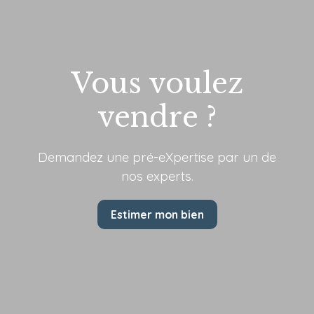
Vous voulez
vendre ?
Demandez une pré-eXpertise par
un de
nos experts.
Estimer mon bien