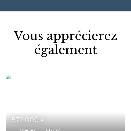
Vous apprécierez
également
572 000
€
4
pièces
81.6
m²