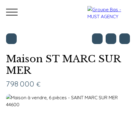
Maison ST MARC SUR
MER
Nos bureaux
Acheter
Vendre
Programmes neu
Estimation
798 000
€