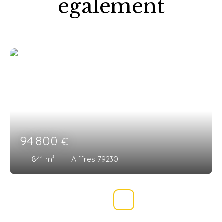
également
94 800
€
841
m²
Aiffres 79230