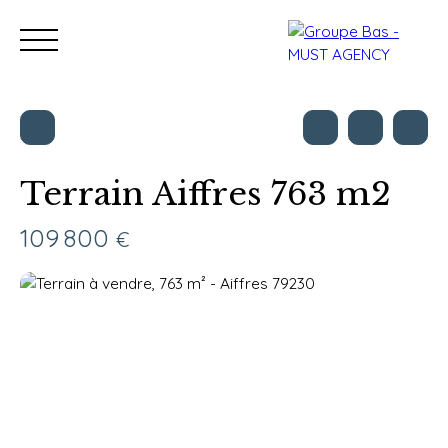
Terrain Aiffres 763 m2
Nos bureaux
Acheter
Vendre
Programmes neu
109 800
€
Estimation