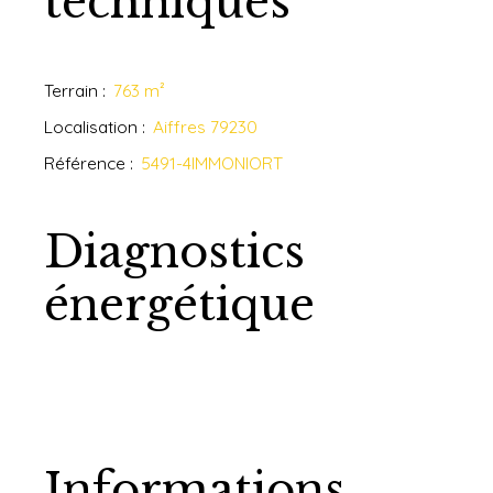
techniques
Terrain
:
763
m²
Localisation
:
Aiffres 79230
Référence
:
5491-4IMMONIORT
Diagnostics
énergétique
Informations