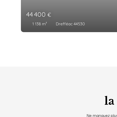
84 400
€
1 152
m²
Drefféac 44530
la
Ne manquez plus