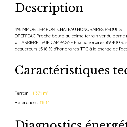
Description
4% IMMOBILIER PONTCHATEAU HONORAIRES REDUITS
DREFFEAC Proche bourg au calme terrain vendu borné no
a L'ARRIERE ! VUE CAMPAGNE Prix honoraires 89 400 € s
acquéreurs (5.18 % d'honoraires TTC à la charge de l'ac
Caractéristiques t
Terrain
:
1 371
m²
Référence
:
11514
Diagnostics énergé