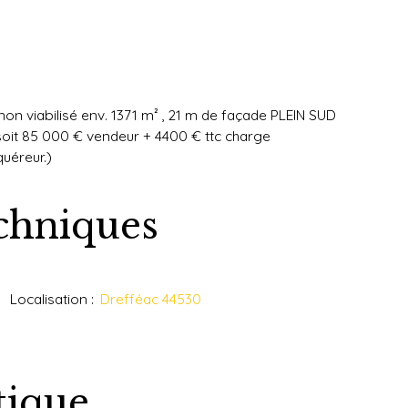
n viabilisé env. 1371 m² , 21 m de façade PLEIN SUD
oit 85 000 € vendeur + 4400 € ttc charge
quéreur.)
echniques
Localisation
:
Drefféac 44530
tique