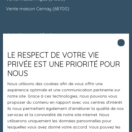
Vente maison Cernay (68700)
Je suis propriétaire
Estimez votre bien
LE RESPECT DE VOTRE VIE
Espace vendeur
PRIVÉE EST UNE PRIORITÉ POUR
Vendre avec nous
NOUS
Charte 21
Nous utilisons des cookies afin de vous offrir une
Contact
expérience optimale et une communication pertinente sur
notre site. Grace à ces technologies, nous pouvons vous
proposer du contenu en rapport avec vos centres d'intérêt.
Ils nous permettent également d'améliorer la qualité de nos
Informations
services et la convivialité de notre site internet. Nous
utiliserons uniquement les données personnelles pour
Recrutement
lesquelles vous avez donné votre accord. Vous pouvez les