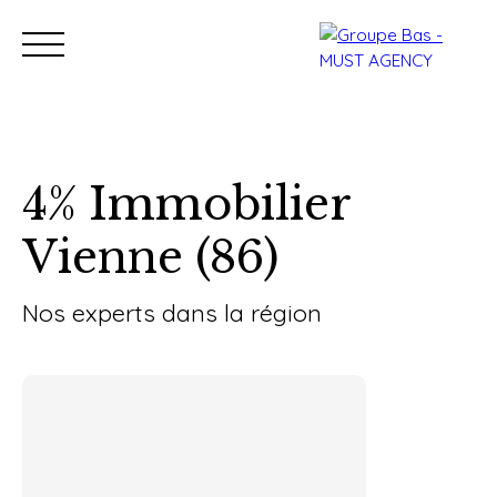
4% Immobilier
Vienne (86)
Nos bureaux
Acheter
Vendre
Programmes neu
Estimation
Nos experts dans la région